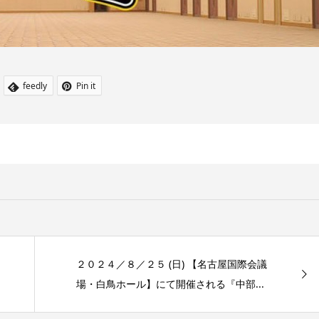
feedly
Pin it
２０２４／８／２５ (日) 【名古屋国際会議
場・白鳥ホール】にて開催される『中部...