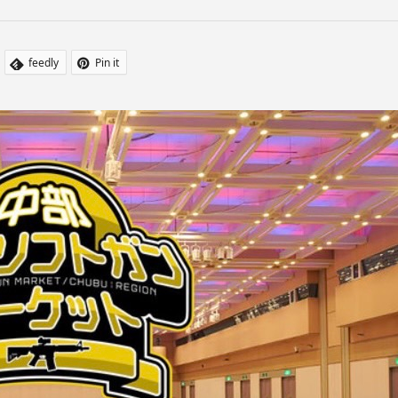
feedly
Pin it